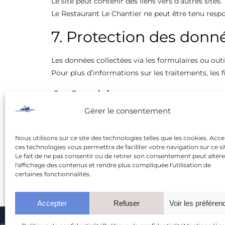
Le site peut contenir des liens vers d’autres sites.
Le Restaurant Le Chantier ne peut être tenu respo
7. Protection des donn
Les données collectées via les formulaires ou ou
Pour plus d’informations sur les traitements, les f
8. Cookies
Gérer le consentement
Le site peut installer des cookies sur votre appa
d’utilisation des cookies sont détaillées dans not
Nous utilisons sur ce site des technologies telles que les cookies. Acc
ces technologies vous permettra de faciliter votre navigation sur ce si
9. Droit applicable
Le fait de ne pas consentir ou de retirer son consentement peut altére
l'affichage des contenus et rendre plus compliquée l'utilisation de
certaines fonctionnalités.
Le présent site et ses mentions légales sont soumi
Tout litige sera de la compétence exclusive des tr
Accepter
Refuser
Voir les préféren