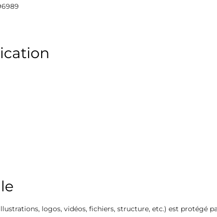
96989
ication
lle
ustrations, logos, vidéos, fichiers, structure, etc.) est protégé par