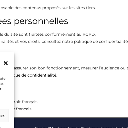
nsable des contenus proposés sur les sites tiers.
ées personnelles
tils du site sont traitées conformément au RGPD.
inalités et vos droits, consultez notre
politique de confidentialité
reil pour assurer son bon fonctionnement, mesurer l’audience ou p
re
politique de confidentialité
.
epter
te.
r
s au droit français.
ibunaux français.
ces